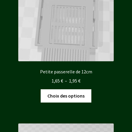
choisies
sur
la
page
du
produit
Petite passerelle de 12cm
Plage
1,65
€
–
1,95
€
de
Ce
prix :
Choix des options
produit
1,65 €
a
à
plusieurs
1,95 €
variations.
Les