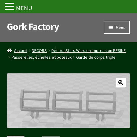
MENU
Gork Factory
Aller
Aller
Menu
à
au
la
contenu
Accueil
navigation
Accueil
DECORS
Décors Stars Wars en Impression RESINE
Passerelles, échelles et poteaux
Garde de corps triple
CGV
Mon compte
Panier
Stripe Payment Success Page
Validation de la commande