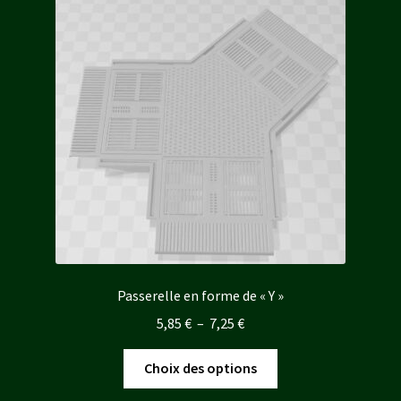
options
peuvent
être
choisies
sur
la
page
du
produit
Passerelle en forme de « Y »
Plage
5,85
€
–
7,25
€
de
Ce
prix :
Choix des options
produit
5,85 €