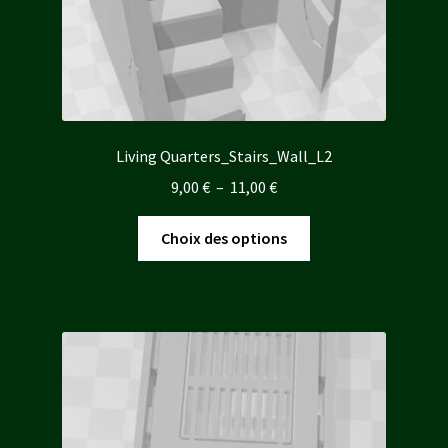
Living Quarters_Stairs_Wall_L2
Plage
9,00
€
–
11,00
€
de
Ce
prix :
Choix des options
produit
9,00 €
a
à
plusieurs
11,00 €
variations.
Les
options
peuvent
être