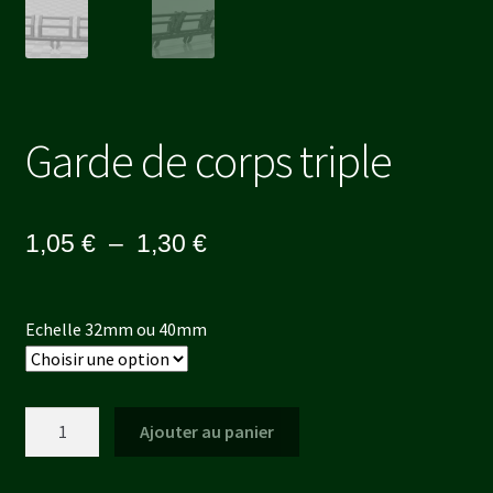
Garde de corps triple
Plage
1,05
€
–
1,30
€
de
prix :
Echelle 32mm ou 40mm
1,05 €
à
quantité
Ajouter au panier
1,30 €
de
Garde