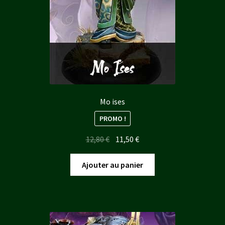
Mo ises
PROMO !
Le
Le
12,80
€
11,50
€
prix
prix
initial
actuel
Ajouter au panier
était :
est :
12,80 €.
11,50 €.