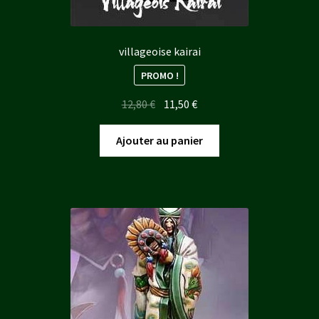
villageoise kairai
PROMO !
Le
Le
12,80
€
11,50
€
prix
prix
initial
actuel
Ajouter au panier
était :
est :
12,80 €.
11,50 €.