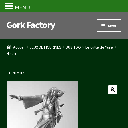
MENU
Gork Factory
Aller
Aller
Menu
à
au
la
contenu
Accueil
navigation
Accueil
JEUX DE FIGURINES
BUSHIDO
Le culte de Yurei
Hikari
CGV
Mon compte
PROMO !
Panier
Stripe Payment Success Page
Validation de la commande