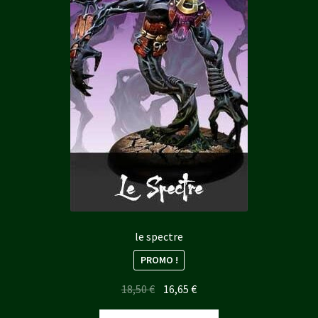
le spectre
PROMO !
Le
Le
18,50
€
16,65
€
prix
prix