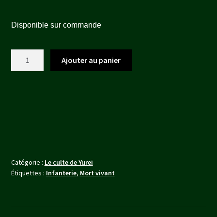
prix
prix
Disponible sur commande
initial
actuel
était :
est :
quantité
Ajouter au panier
12,80 €.
11,50 €.
de
Hikari
Catégorie :
Le culte de Yurei
Étiquettes :
Infanterie
,
Mort vivant