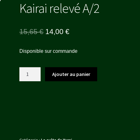
Kairai relevé A/2
Le
Le
15,65
€
14,00
€
prix
prix
Disponible sur commande
initial
actuel
était :
est :
quantité
Ajouter au panier
15,65 €.
14,00 €.
de
Kairai
relevé
A/2
Catégorie :
Le culte de Yurei