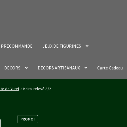
PRECOMMANDE
JEUX DE FIGURINES
DECORS
DECORS ARTISANAUX
Carte Cadeau
nt Success Page
Validation de la commande
lte de Yurei
Kairai relevé A/2
PROMO !