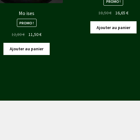
PROMO !
Le
Le
Mo ises
18,50
€
16,65
€
prix
prix
PROMO !
initial
actuel
Ajouter au panier
était :
est :
Le
Le
12,80
€
11,50
€
18,50 €.
16,65 
prix
prix
initial
actuel
Ajouter au panier
était :
est :
12,80 €.
11,50 €.