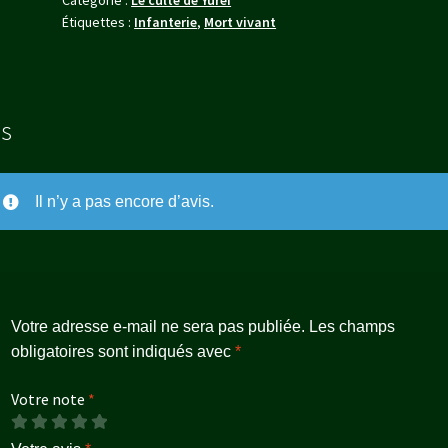
Étiquettes :
Infanterie
,
Mort vivant
is
Il n’y a pas encore d’avis.
Votre adresse e-mail ne sera pas publiée.
Les champs
obligatoires sont indiqués avec
*
Votre note
*