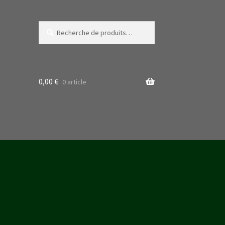
Recherche
Recherche
pour :
0,00
€
0 article