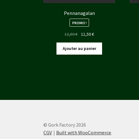
Pennanagalan
PROMO !
Le
Le
12,80
€
11,50
€
prix
prix
initial
actuel
Ajouter au panier
était :
est :
12,80 €.
11,50 €.
© Gork Factory 2026
CGV
Built with WooCommerce
.