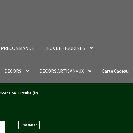
PRECOMMANDE
JEUX DE FIGURINES
DECORS
DECORS ARTISANAUX
Carte Cadeau
nt Success Page
Validation de la commande
escension
Itsube (fr)
PROMO !