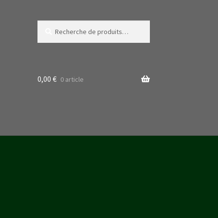
Recherche
Recherche
pour :
0,00
€
0 article