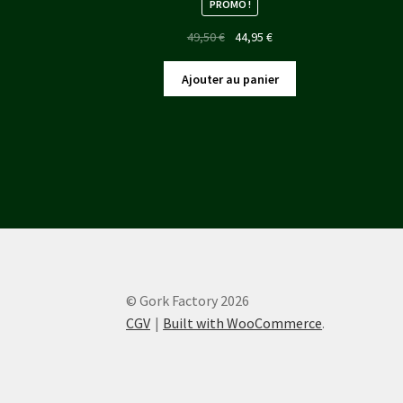
PROMO !
Le
Le
49,50
€
44,95
€
prix
prix
initial
actuel
Ajouter au panier
était :
est :
49,50 €.
44,95 €.
© Gork Factory 2026
CGV
Built with WooCommerce
.