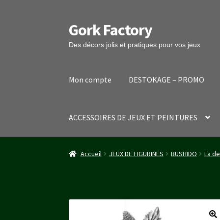
Gork Factory
Aller
Aller
à
au
Des décors jolis et pratiques pour vos jeux
la
contenu
navigation
Mon compte
DESTOKAGE – PROMO
ACCESSOIRES DE JEUX ET PEINTURES
Accueil
CGV
Mon compte
Panier
Stripe Payme
Accueil
JEUX DE FIGURINES
BUSHIDO
La d