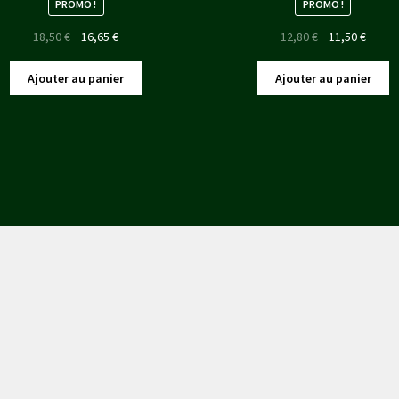
PROMO !
PROMO !
Le
Le
Le
Le
18,50
€
16,65
€
12,80
€
11,50
€
prix
prix
prix
prix
initial
actuel
initial
actuel
Ajouter au panier
Ajouter au panier
était :
est :
était :
est :
18,50 €.
16,65 €.
12,80 €.
11,50 