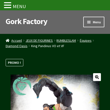
MENU
Gork Factory
Aller
Aller
Menu
à
au
la
contenu
Accueil
navigation
Accueil
JEUX DE FIGURINES
RUMBLESLAM
Équipes
Diamond Oasis
King Pandinus VO et VF
CGV
Mon compte
PROMO !
Panier
Stripe Payment Success Page
Validation de la commande