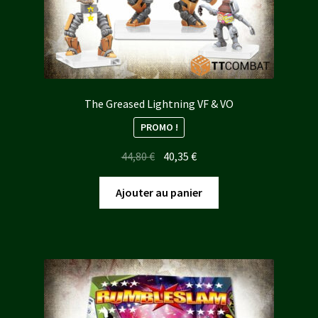
The Greased Lightning VF & VO
PROMO !
Le
Le
44,80
€
40,35
€
prix
prix
initial
actuel
Ajouter au panier
était :
est :
44,80 €.
40,35 €.