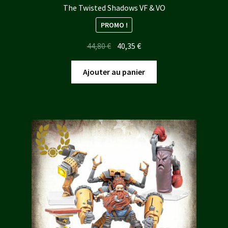
The Twisted Shadows VF & VO
PROMO !
Le
Le
44,80
€
40,35
€
prix
prix
initial
actuel
Ajouter au panier
était :
est :
44,80 €.
40,35 €.