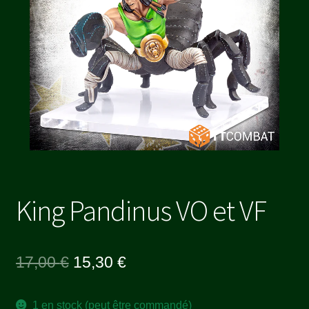
King Pandinus VO et VF
Le
Le
17,00
€
15,30
€
prix
prix
1 en stock (peut être commandé)