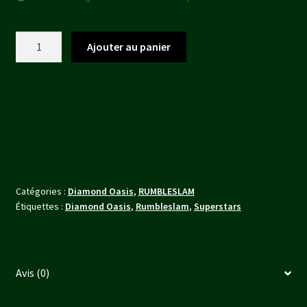
initial
actuel
était :
est :
quantité
Ajouter au panier
17,00 €.
15,30 €.
de
King
Pandinus
VO
et
VF
Catégories :
Diamond Oasis
,
RUMBLESLAM
Étiquettes :
Diamond Oasis
,
Rumbleslam
,
Superstars
Avis (0)