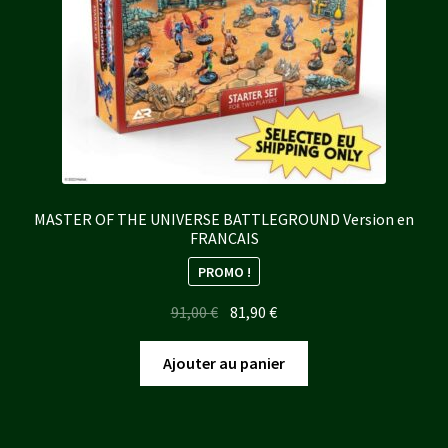
MASTER OF THE UNIVERSE BATTLEGROUND Version en
FRANCAIS
PROMO !
Le
Le
91,00
€
81,90
€
prix
prix
initial
actuel
Ajouter au panier
était :
est :
91,00 €.
81,90 €.