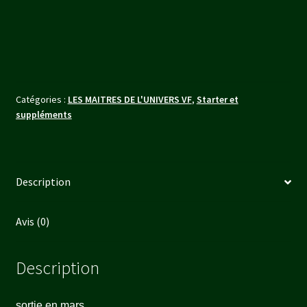
THE
UNIVERSE
-
VAGUE
7
Catégories :
LES MAITRES DE L'UNIVERS VF
,
Starter et
:
suppléments
THE
GREAT
REBELLION
Description
Avis (0)
Description
sortie en mars