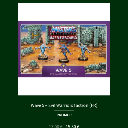
Wave 5 – Evil Warriors faction (FR)
PROMO !
Le
Le
17,00
€
15,50
€