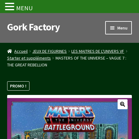
MENU
Gork Factory
Aller
Aller
Menu
à
au
la
contenu
Accueil
navigation
Accueil
JEUX DE FIGURINES
LES MAITRES DE L'UNIVERS VF
Starter et suppléments
MASTERS OF THE UNIVERSE – VAGUE 7 :
CGV
THE GREAT REBELLION
Mon compte
PROMO !
Panier
Stripe Payment Success Page
Validation de la commande