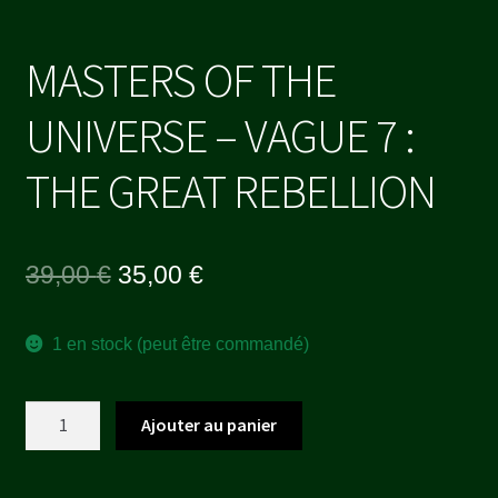
MASTERS OF THE
UNIVERSE – VAGUE 7 :
THE GREAT REBELLION
Le
Le
39,00
€
35,00
€
prix
prix
1 en stock (peut être commandé)
initial
actuel
était :
est :
quantité
Ajouter au panier
39,00 €.
35,00 €.
de
MASTERS
OF