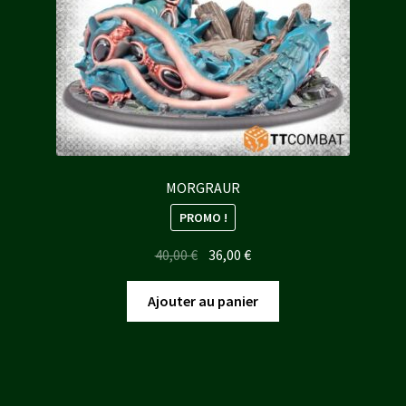
MORGRAUR
PROMO !
Le
Le
40,00
€
36,00
€
prix
prix
initial
actuel
Ajouter au panier
était :
est :
40,00 €.
36,00 €.