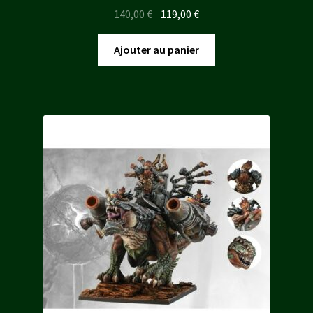
Le
Le
140,00
€
119,00
€
prix
prix
initial
actuel
Ajouter au panier
était :
est :
140,00 €.
119,00 €.