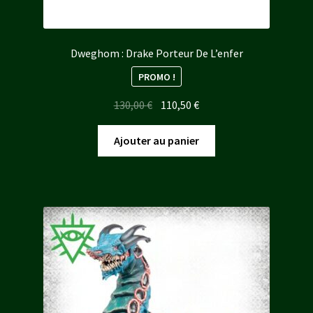
Dweghom : Drake Porteur De L’enfer
PROMO !
Le
Le
130,00
€
110,50
€
prix
prix
initial
actuel
Ajouter au panier
était :
est :
130,00 €.
110,50 €.