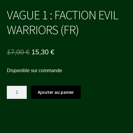
VAGUE 1 : FACTION EVIL
WARRIORS (FR)
Le
Le
17,00
€
15,30
€
prix
prix
Disponible sur commande
initial
actuel
était :
est :
quantité
Ajouter au panier
17,00 €.
15,30 €.
de
VAGUE
1
:
FACTION