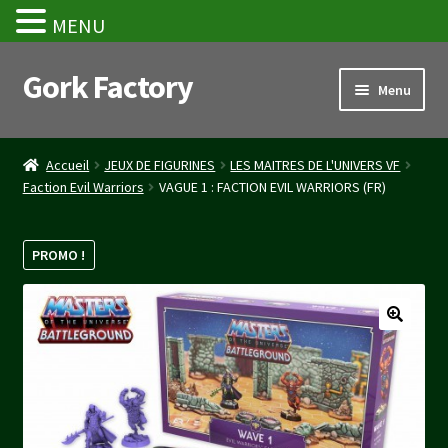
MENU
Gork Factory
Aller
Aller
Menu
à
au
la
contenu
Accueil
navigation
Accueil
JEUX DE FIGURINES
LES MAITRES DE L'UNIVERS VF
Faction Evil Warriors
VAGUE 1 : FACTION EVIL WARRIORS (FR)
CGV
Mon compte
PROMO !
Panier
Stripe Payment Success Page
Validation de la commande