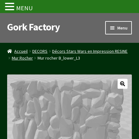
MENU
Gork Factory
Aller
Aller
Menu
à
au
la
contenu
Accueil
navigation
Accueil
DECORS
Décors Stars Wars en Impression RESINE
Mur Rocher
Mur rocher B_lower_L3
CGV
Mon compte
Panier
Stripe Payment Success Page
Validation de la commande