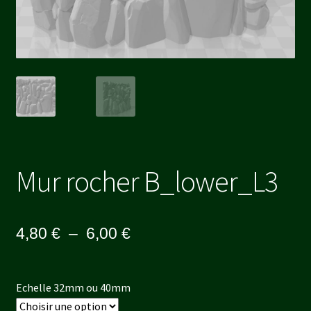
Mur rocher B_lower_L3
Plage
4,80
€
–
6,00
€
de
prix :
Echelle 32mm ou 40mm
4,80 €