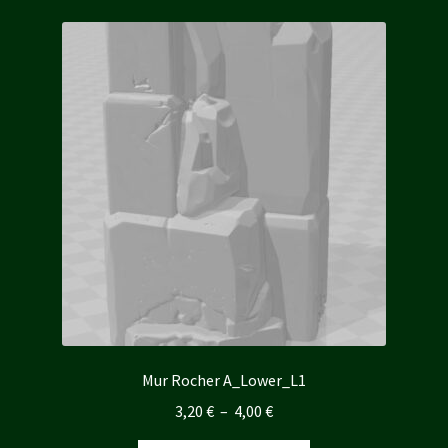
2,40 €
variations.
Les
options
peuvent
être
choisies
sur
la
page
du
produit
Mur Rocher A_Lower_L1
Plage
3,20
€
–
4,00
€
de