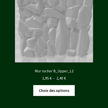
Mur rocher B_Upper_L2
Plage
1,95
€
–
2,40
€
de
Ce
prix :
Choix des options
produit
1,95 €
a
à
plusieurs