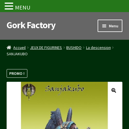
MENU
Gork Factory
Aller
Aller
Menu
à
au
la
contenu
Accueil
navigation
Accueil
JEUX DE FIGURINES
BUSHIDO
La descension
SANJAKUBO
CGV
Mon compte
PROMO !
Panier
Stripe Payment Success Page
Validation de la commande