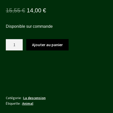
Le
Le
15,55
€
14,00
€
prix
prix
Disponible sur commande
initial
actuel
était :
est :
quantité
Ajouter au panier
15,55 €.
14,00 €.
de
SANJAKUBO
Catégorie :
La descension
Étiquette :
Animal