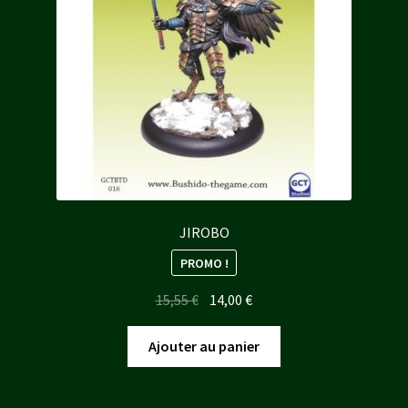
JIROBO
PROMO !
Le
Le
15,55
€
14,00
€
prix
prix
initial
actuel
Ajouter au panier
était :
est :
15,55 €.
14,00 €.