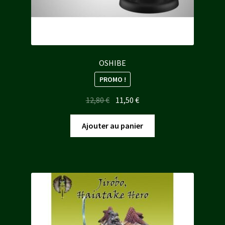
OSHIBE
PROMO !
Le
Le
12,80
€
11,50
€
prix
prix
initial
actuel
Ajouter au panier
était :
est :
12,80 €.
11,50 €.