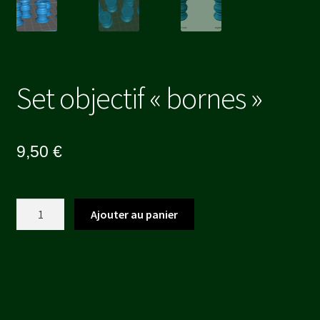
Set objectif « bornes »
9,50
€
quantité
Ajouter au panier
de
Set
objectif
"bornes"