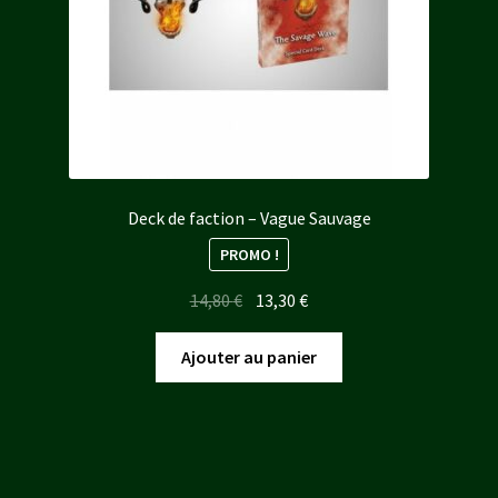
Deck de faction – Vague Sauvage
PROMO !
Le
Le
14,80
€
13,30
€
prix
prix
initial
actuel
Ajouter au panier
était :
est :
14,80 €.
13,30 €.