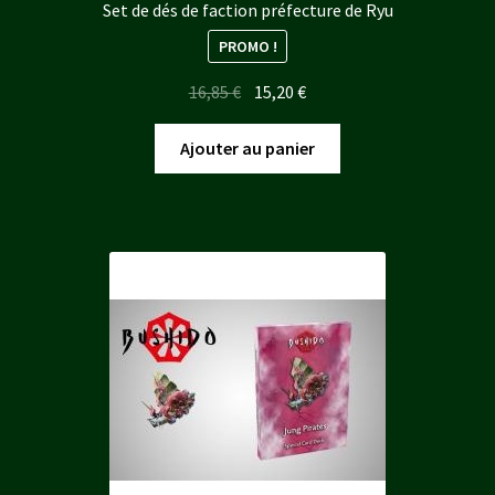
Set de dés de faction préfecture de Ryu
PROMO !
Le
Le
16,85
€
15,20
€
prix
prix
initial
actuel
Ajouter au panier
était :
est :
16,85 €.
15,20 €.