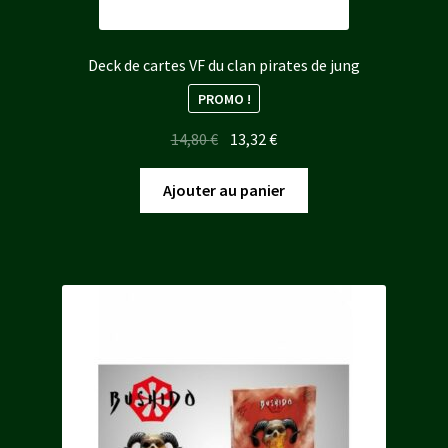
Deck de cartes VF du clan pirates de jung
PROMO !
Le
Le
14,80
€
13,32
€
prix
prix
initial
actuel
Ajouter au panier
était :
est :
14,80 €.
13,32 €.