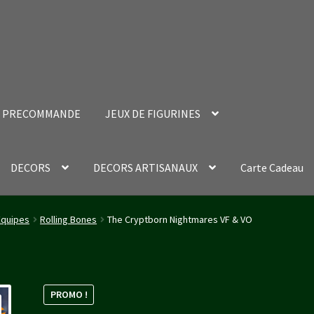
PRECOMMANDE
JEUX DE FIGURINES
DECORS
DECORS ARTISANAUX
Carte Cadeau
nt Success Page
Validation de la commande
Équipes
Rolling Bones
The Cryptborn Nightmares VF & VO
PROMO !