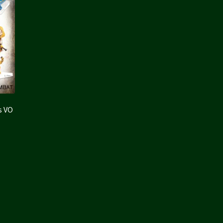
s VO
€.