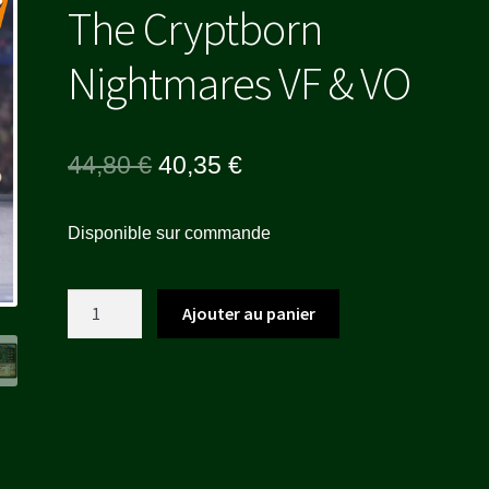
The Cryptborn
Nightmares VF & VO
Le
Le
44,80
€
40,35
€
prix
prix
Disponible sur commande
initial
actuel
était :
est :
quantité
Ajouter au panier
44,80 €.
40,35 €.
de
The
Cryptborn
Nightmares
VF
&