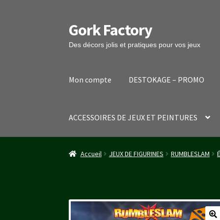
Gork Factory
Aller
Aller
à
au
Des décors jolis et pratiques pour vos jeux
la
contenu
navigation
Mon compte
DESTOKAGE – PROMO
ACCESSOIRES DE JEUX ET PEINTURES
Accueil
CGV
Mon compte
Panier
Stripe Payme
Accueil
JEUX DE FIGURINES
RUMBLESLAM