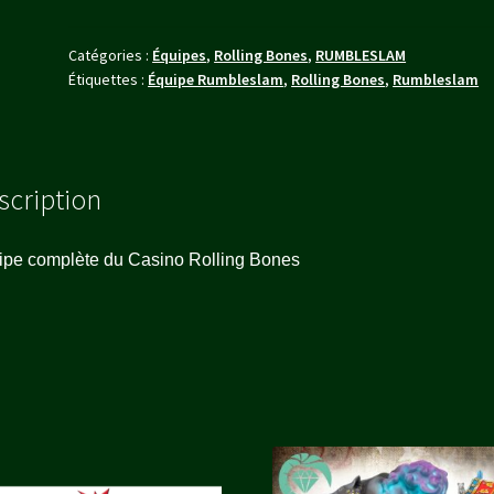
VO
Catégories :
Équipes
,
Rolling Bones
,
RUMBLESLAM
Étiquettes :
Équipe Rumbleslam
,
Rolling Bones
,
Rumbleslam
scription
ipe complète du Casino Rolling Bones