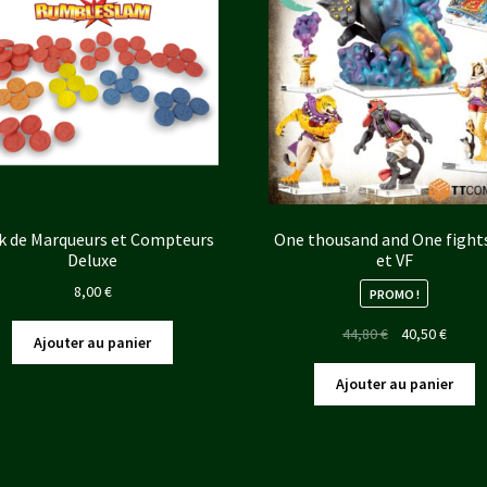
k de Marqueurs et Compteurs
One thousand and One fight
Deluxe
et VF
8,00
€
PROMO !
Le
Le
44,80
€
40,50
€
Ajouter au panier
prix
prix
initial
actuel
Ajouter au panier
était :
est :
44,80 €.
40,50 