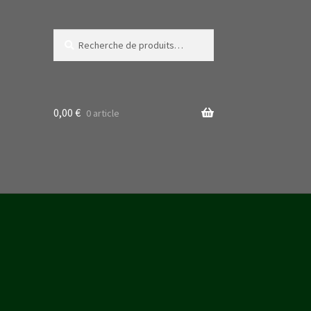
Recherche
Recherche
pour :
0,00
€
0 article