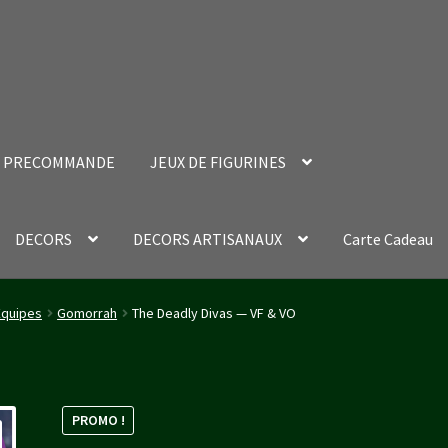
PRECOMMANDE
JEUX DE FIGURINES
DECORS
DECORS ARTISANAUX
Carte Cadeau
nt Success Page
Validation de la commande
Équipes
Gomorrah
The Deadly Divas — VF & VO
PROMO !