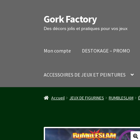
Gork Factory
Aller
Aller
à
au
Des décors jolis et pratiques pour vos jeux
la
contenu
navigation
Mon compte
DESTOKAGE – PROMO
ACCESSOIRES DE JEUX ET PEINTURES
Accueil
CGV
Mon compte
Panier
Stripe Payme
Accueil
JEUX DE FIGURINES
RUMBLESLAM