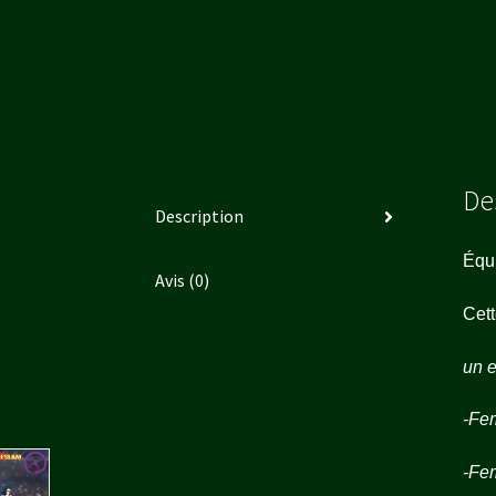
De
Description
Équ
Avis (0)
Cett
un e
-Fe
-Fe