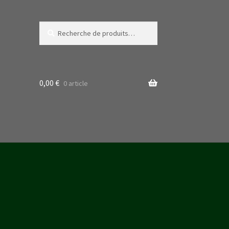
Recherche
Recherche
pour :
0,00
€
0 article