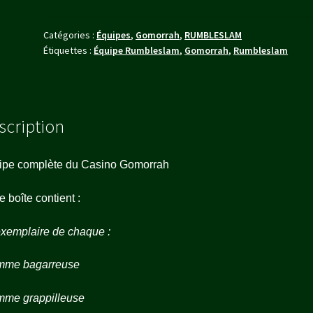
-
VF
Catégories :
Équipes
,
Gomorrah
,
RUMBLESLAM
&
Étiquettes :
Équipe Rumbleslam
,
Gomorrah
,
Rumbleslam
VO
scription
ipe complète du Casino Gomorrah
e boîte contient :
xemplaire de chaque :
mme bagarreuse
mme grappilleuse