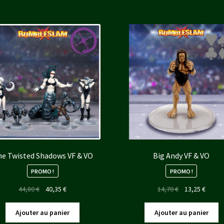
e Twisted Shadows VF & VO
Big Andy VF & VO
PROMO !
PROMO !
Le
Le
Le
Le
44,80
€
40,35
€
14,70
€
13,25
€
prix
prix
prix
prix
initial
actuel
initial
actuel
Ajouter au panier
Ajouter au panier
était :
est :
était :
est :