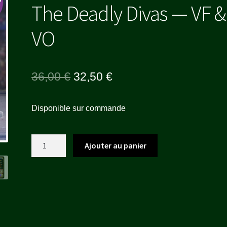
The Deadly Divas — VF &
VO
Le
Le
36,00
€
32,50
€
prix
prix
Disponible sur commande
initial
actuel
était :
est :
quantité
Ajouter au panier
36,00 €.
32,50 €.
de
The
Deadly
Divas
-
-