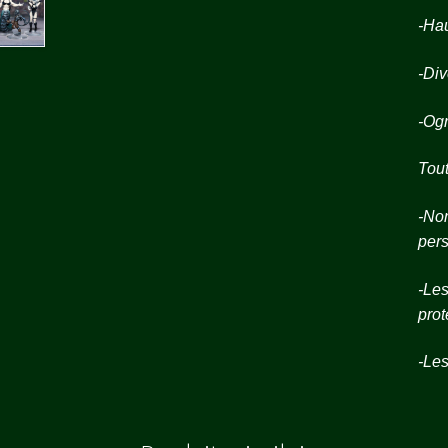
-Hau
-Div
-Og
Tout
-Non
pers
-Les
prot
-Les