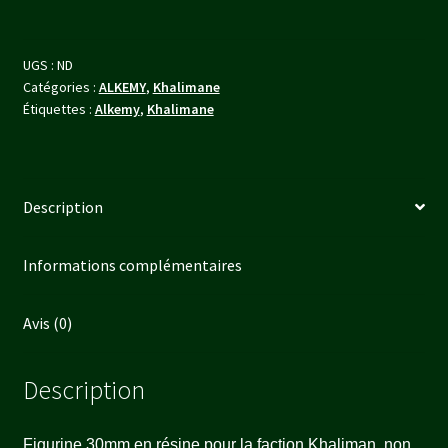
(Modèle
au
UGS :
ND
choix)
Catégories :
ALKEMY
,
Khalimane
Étiquettes :
Alkemy
,
Khalimane
Description
Informations complémentaires
Avis (0)
Description
Figurine 30mm en résine pour la faction Khaliman, non