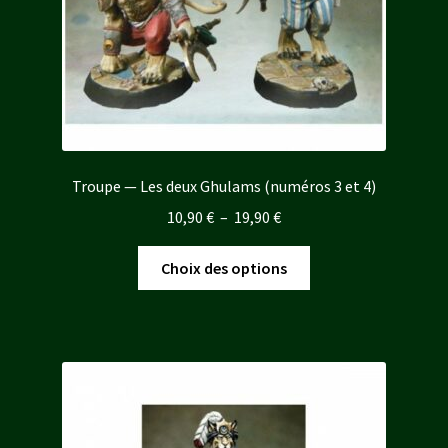
Troupe — Les deux Ghulams (numéros 3 et 4)
Plage
10,90
€
–
19,90
€
de
Ce
prix :
Choix des options
produit
10,90 €
a
à
plusieurs
19,90 €
variations.
Les
options
peuvent