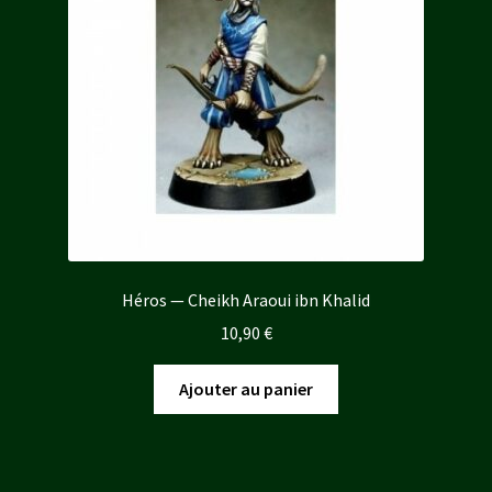
être
choisies
sur
la
page
du
produit
Héros — Cheikh Araoui ibn Khalid
10,90
€
Ajouter au panier