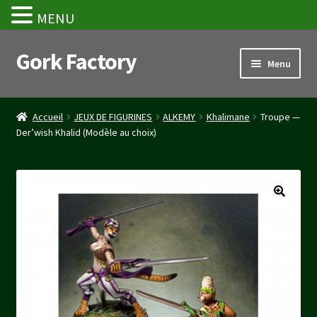
MENU
Gork Factory
Aller
Aller
Menu
à
au
la
contenu
Accueil
navigation
Accueil
JEUX DE FIGURINES
ALKEMY
Khalimane
Troupe —
Der’wish Khalid (Modèle au choix)
CGV
Mon compte
Panier
Stripe Payment Success Page
Validation de la commande