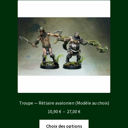
Troupe — Rétiaire avalonien (Modèle au choix)
Plage
10,90
€
–
27,00
€
de
Ce
prix :
Choix des options