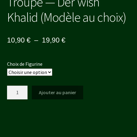
Troupe — Der’wish
Khalid (Modèle au choix)
Plage
10,90
€
–
19,90
€
de
prix :
Choix de Figurine
10,90 €
à
quantité
Ajouter au panier
19,90 €
de
Troupe
-
-
Der'wish
Khalid