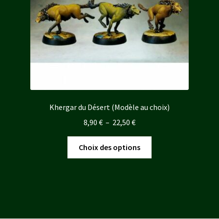
sur
la
page
du
produit
Khergar du Désert (Modèle au choix)
Plage
8,90
€
–
22,50
€
de
Ce
prix :
Choix des options
produit
8,90 €
a
à
plusieurs
22,50 €
variations.
Les
options