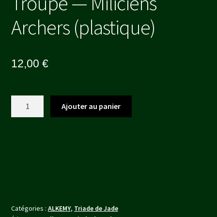
Troupe — Miliciens
Archers (plastique)
12,00
€
quantité
Ajouter au panier
de
Troupe
-
-
Miliciens
Archers
(plastique)
Catégories :
ALKEMY
,
Triade de Jade