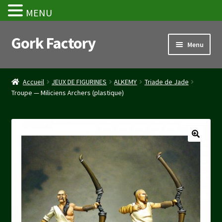
MENU
Gork Factory
Aller
Aller
Menu
à
au
la
contenu
Accueil
navigation
Accueil
JEUX DE FIGURINES
ALKEMY
Triade de Jade
Troupe — Miliciens Archers (plastique)
CGV
Mon compte
Panier
Stripe Payment Success Page
Validation de la commande