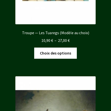
Troupe — Les Tuaregs (Modèle au choix)
Plage
10,90
€
–
27,00
€
de
Ce
prix :
Choix des options
produit
10,90 €
a
à
plusieurs
27,00 €
variations.
Les
options
peuvent
être
choisies