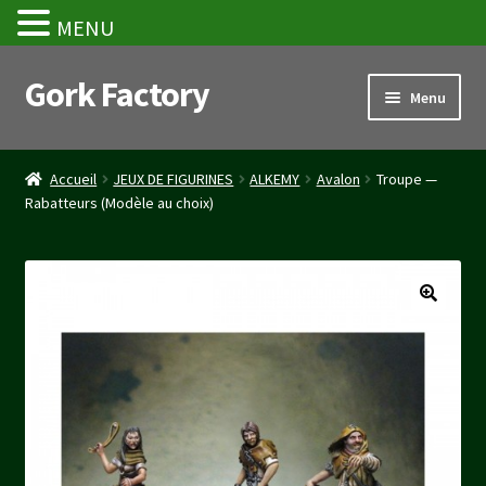
MENU
Gork Factory
Aller
Aller
Menu
à
au
la
contenu
Accueil
navigation
Accueil
JEUX DE FIGURINES
ALKEMY
Avalon
Troupe —
Rabatteurs (Modèle au choix)
CGV
Mon compte
Panier
Stripe Payment Success Page
Validation de la commande