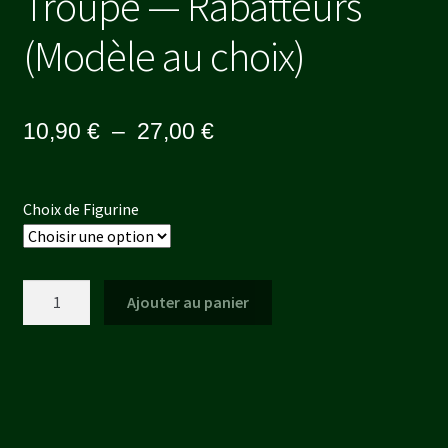
Troupe — Rabatteurs
(Modèle au choix)
Plage
10,90
€
–
27,00
€
de
prix :
Choix de Figurine
10,90 €
à
quantité
Ajouter au panier
27,00 €
de
Troupe
-
-
Rabatteurs
(Modèle