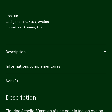
au
choix)
UGS :
ND
Catégories :
ALKEMY
,
Avalon
Étiquettes :
Alkemy
,
Avalon
Description
Informations complémentaires
Avis (0)
Description
Figurine échelle 30mm en résine pour la faction Avalon,