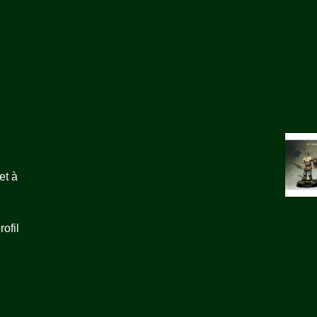
et à
ofil