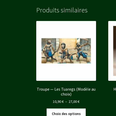
Produits similaires
Troupe — Les Tuaregs (Modèle au
H
choix)
Plage
10,90
€
–
27,00
€
de
Ce
prix :
Choix des options