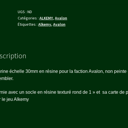
choix)
UGS :
ND
Catégories :
ALKEMY
,
Avalon
Étiquettes :
Alkemy
,
Avalon
scription
rine échelle 30mm en résine pour la faction Avalon, non peinte 
embler.
nie avec un socle en résine texturé rond de 1 » et sa carte de pr
 le jeu Alkemy