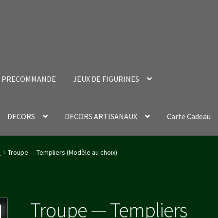
PRECOMMANDE
JEUX DE FIGURINES
DECORS
DECORS ARTISANAUX
Carte Cadeau
nt Success Page
Validation de la commande
n
Troupe — Templiers (Modèle au choix)
Troupe — Templiers