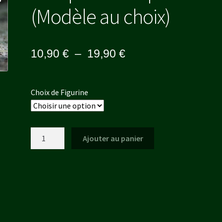
(Modèle au choix)
Plage
10,90
€
–
19,90
€
de
prix :
Choix de Figurine
10,90 €
à
quantité
Ajouter au panier
19,90 €
de
Troupe
-
-
Templiers
(Modèle
au