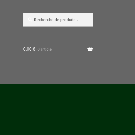
Recherche
Recherche
pour :
0,00
€
0 article