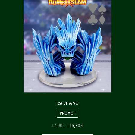
Ice VF & VO
PROMO !
Le
Le
17,00
€
15,30
€
prix
prix