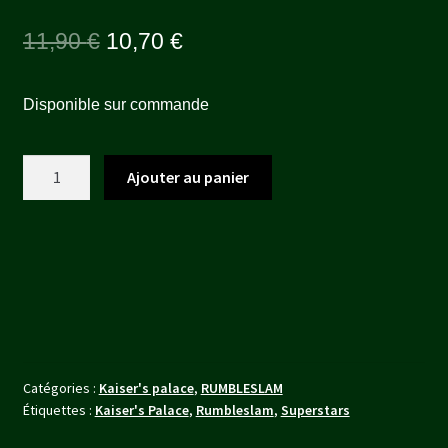
Le
Le
11,90
€
10,70
€
prix
prix
Disponible sur commande
initial
actuel
était :
est :
quantité
Ajouter au panier
11,90 €.
10,70 €.
de
Lumberjacked
VF
et
VO
Catégories :
Kaiser's palace
,
RUMBLESLAM
Étiquettes :
Kaiser's Palace
,
Rumbleslam
,
Superstars