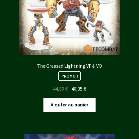
The Greased Lightning VF & VO
PROMO !
Le
Le
44,80
€
40,35
€
prix
prix
initial
actuel
Ajouter au panier
était :
est :
44,80 €.
40,35 €.