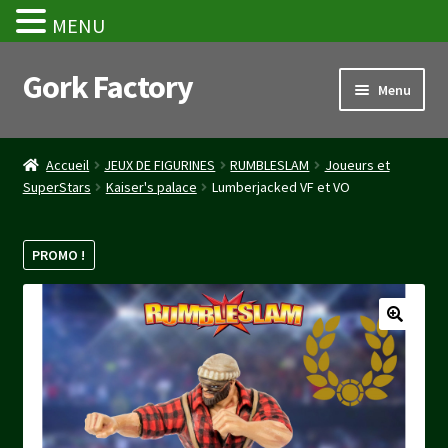
MENU
Gork Factory
Aller
Aller
Menu
à
au
la
contenu
Accueil
navigation
Accueil
JEUX DE FIGURINES
RUMBLESLAM
Joueurs et
SuperStars
Kaiser's palace
Lumberjacked VF et VO
CGV
Mon compte
PROMO !
Panier
Stripe Payment Success Page
Validation de la commande