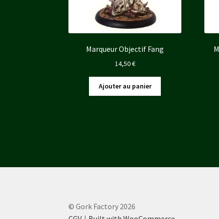
Marqueur Objectif Fang
M
14,50
€
Ajouter au panier
© Gork Factory 2026
CGV
Built with WooCommerce
.