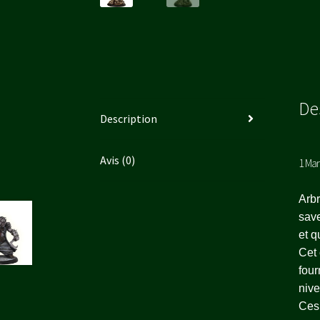
De
Description
Avis (0)
1 Mar
Arbr
save
et q
Cet 
four
nive
Ces 