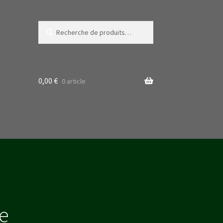
Recherche
Recherche
pour :
0,00
€
0 article
de