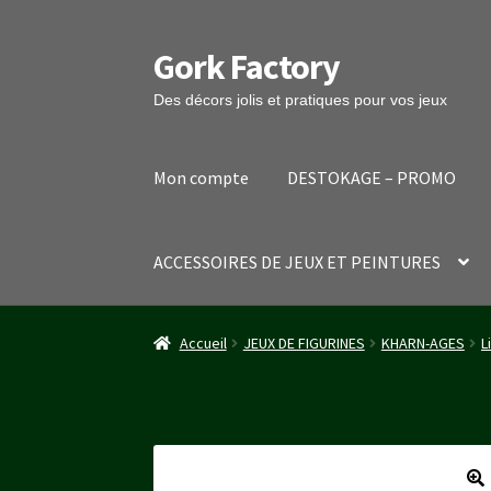
Gork Factory
Aller
Aller
à
au
Des décors jolis et pratiques pour vos jeux
la
contenu
navigation
Mon compte
DESTOKAGE – PROMO
ACCESSOIRES DE JEUX ET PEINTURES
Accueil
CGV
Mon compte
Panier
Stripe Payme
Accueil
JEUX DE FIGURINES
KHARN-AGES
L