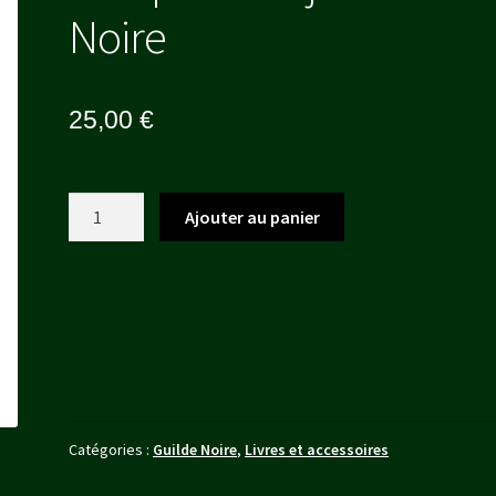
Noire
25,00
€
quantité
Ajouter au panier
de
Marqueur
Objectif
Guilde
Noire
Catégories :
Guilde Noire
,
Livres et accessoires