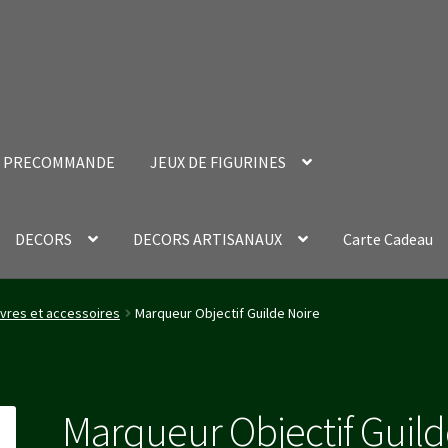
PRECOMMANDE
JEUX DE FIGURINES
DECORS
DECORS ARTISANAUX
Carte Cadeau
nt Success Page
Validation de la commande
ivres et accessoires
Marqueur Objectif Guilde Noire
Marqueur Objectif Guil