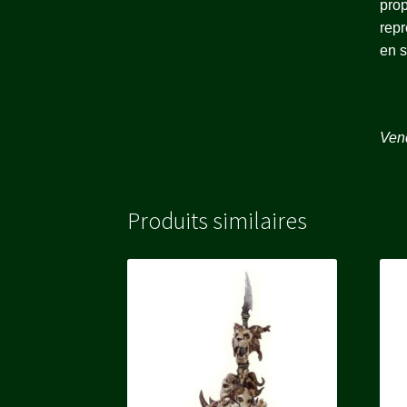
prop
repr
en s
Vend
Produits similaires