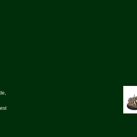
de,
 est